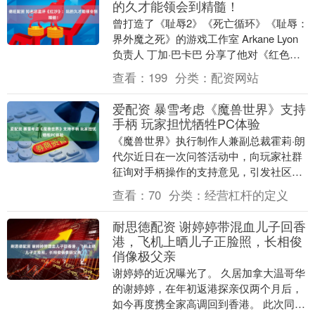
的久才能领会到精髓！
曾打造了《耻辱2》《死亡循环》《耻辱：
界外魔之死》的游戏工作室 Arkane Lyon
负责人 丁加·巴卡巴 分享了他对《红色沙
漠》的看法，认为这款游戏的结构与....
查看：
199
分类：
配资网站
爱配资 暴雪考虑《魔兽世界》支持
手柄 玩家担忧牺牲PC体验
《魔兽世界》执行制作人兼副总裁霍莉·朗
代尔近日在一次问答活动中，向玩家社群
征询对手柄操作的支持意见，引发社区广
泛讨论。她表示，希望了解有多少玩家
查看：
70
分类：
经营杠杆的定义
对“使用专用UI....
耐思徳配资 谢婷婷带混血儿子回香
港，飞机上晒儿子正脸照，长相俊
俏像极父亲
谢婷婷的近况曝光了。 久居加拿大温哥华
的谢婷婷，在年初返港探亲仅两个月后，
如今再度携全家高调回到香港。 此次同行