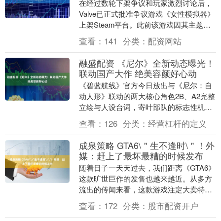
在经过数轮下架争议和玩家激烈讨论后，
Valve已正式批准争议游戏《女性模拟器》
上架Steam平台。此前该游戏因其主题内
容多次遭到用户投诉和下架呼吁，如今终
查看：
141
分类：
配资网站
于获得....
融盛配资 《尼尔》全新动态曝光！
联动国产大作 绝美容颜好心动
《碧蓝航线》官方今日放出与《尼尔：自
动人形》联动的两大核心角色2B、A2完整
立绘与人设台词，寄叶部队的标志性机械
人形即将登陆港区。 官方分别公布两位角
查看：
126
分类：
经营杠杆的定义
色档案：五....
成泉策略 GTA6\＂生不逢时\＂！外
媒：赶上了最坏最糟的时候发布
随着日子一天天过去，我们距离《GTA6》
这款旷世巨作的发售也越来越近。从多方
流出的传闻来看，这款游戏注定大卖特
卖，但近日，外媒JeuxVideo却撰写了一篇
查看：
172
分类：
股市配资开户
专栏....