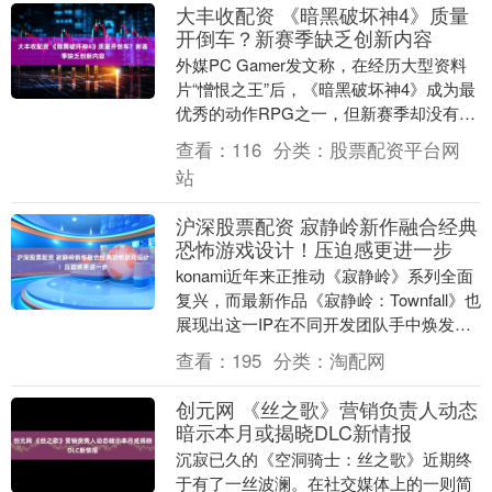
大丰收配资 《暗黑破坏神4》质量
开倒车？新赛季缺乏创新内容
外媒PC Gamer发文称，在经历大型资料
片“憎恨之王”后，《暗黑破坏神4》成为最
优秀的动作RPG之一，但新赛季却没有承
接住之前的内容。 文章提到，“憎恨之
查看：
116
分类：
股票配资平台网
王”....
站
沪深股票配资 寂静岭新作融合经典
恐怖游戏设计！压迫感更进一步
konami近年来正推动《寂静岭》系列全面
复兴，而最新作品《寂静岭：Townfall》也
展现出这一IP在不同开发团队手中焕发的
新生命力。根据IGN报道，本作由曾....
查看：
195
分类：
淘配网
创元网 《丝之歌》营销负责人动态
暗示本月或揭晓DLC新情报
沉寂已久的《空洞骑士：丝之歌》近期终
于有了一丝波澜。在社交媒体上的一则简