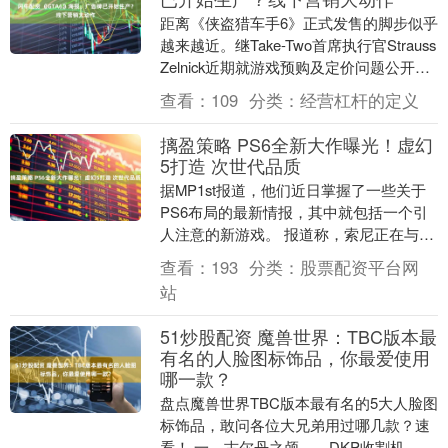
距离《侠盗猎车手6》正式发售的脚步似乎
越来越近。继Take-Two首席执行官Strauss
Zelnick近期就游戏预购及定价问题公开发
声后，最新迹象表明，Ro....
查看：
109
分类：
经营杠杆的定义
摛盈策略 PS6全新大作曝光！虚幻
5打造 次世代品质
据MP1st报道，他们近日掌握了一些关于
PS6布局的最新情报，其中就包括一个引
人注意的新游戏。 报道称，索尼正在与另
一家工作室合作，开发一款采用“沉浸式第
查看：
193
分类：
股票配资平台网
三人称....
站
51炒股配资 魔兽世界：TBC版本最
有名的人脸图标饰品，你最爱使用
哪一款？
盘点魔兽世界TBC版本最有名的5大人脸图
标饰品，敢问各位大兄弟用过哪几款？速
看！ 一、古尔丹之颅——DKP收割机，法