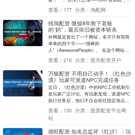
系的终极梦想 提到TBC的人脸饰品，古尔
查看：
177
分类：
淘配网
丹之....
纯旭配资 微操8年救下老板
的“妈”，最后依旧被资本斩杀
外网最近冒出了一个网站，名字只有简简
单单的四个字——“很棒的
人”（AwesomePeople）。 在这个网站
上，将近400名现实人物齐聚一堂，他们
查看：
216
分类：
股市配资开户
来自不同的国家....
万银配资 不用自己动手！《红色沙
漠》玩家可派遣NPC完成任务
近日，《红色沙漠》中的NPC工作机制引
发玩家广泛讨论。有玩家发现，派遣NPC
执行任务后，他们不仅会前往指定地点实
景劳作，还会在下班后前往酒馆小酌——
查看：
130
分类：
股票配资平台网
这一细节让游....
站
德旺配资 知名总监评《红沙》：玩