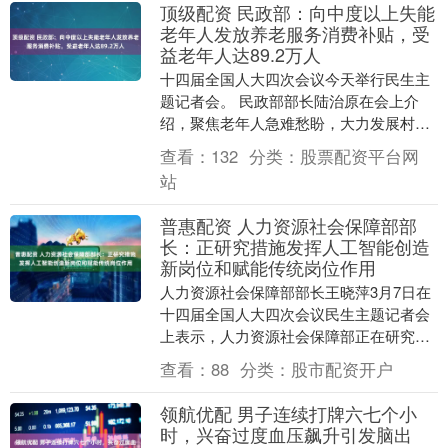
顶级配资 民政部：向中度以上失能
老年人发放养老服务消费补贴，受
益老年人达89.2万人
十四届全国人大四次会议今天举行民生主
题记者会。 民政部部长陆治原在会上介
绍，聚焦老年人急难愁盼，大力发展村
（社区）支持的居家养老服务。比如： 办
查看：
132
分类：
股票配资平台网
好老年食堂，全国....
站
普惠配资 人力资源社会保障部部
长：正研究措施发挥人工智能创造
新岗位和赋能传统岗位作用
人力资源社会保障部部长王晓萍3月7日在
十四届全国人大四次会议民生主题记者会
上表示，人力资源社会保障部正在研究相
关措施，积极发挥人工智能在创造新岗位
查看：
88
分类：
股市配资开户
和赋能传统岗位....
领航优配 男子连续打牌六七个小
时，兴奋过度血压飙升引发脑出