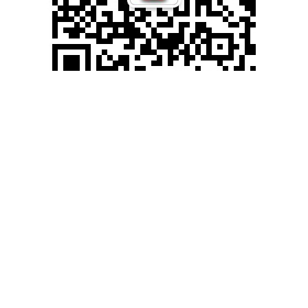
滚动资讯
华丰金服配资 马来西亚副总理以亲身经历点赞数字中国和绿
色中国
经营杠杆的定义
09-27
“中国随处可见无现金支付，社会运行高度数字化。” “我十分赞同习近
平主席提出的‘绿水青山就是金山银山’的生态治理理念”。
国督配资 光伏巨头投资的大型医院，开业了！
淘配网
12-23