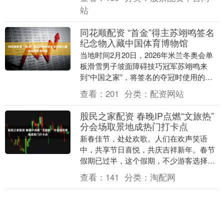
受美方在核....
站
同花顺配资 “首金”得主苏翊鸣签名
纪念物入藏中国体育博物馆
当地时间2月20日，2026年米兰冬奥会单
板滑雪男子坡面障碍技巧冠军苏翊鸣来
到“中国之家”，将签名的夺冠时使用的滑
雪板捐赠给中国体育博物馆，并在中国体
查看：
201
分类：
配资网站
育代表团领....
股民之家配资 春晚IP点燃“文旅热”
分会场取景地成热门打卡点
新春佳节，处处欢歌。人们在欢声笑语
中，共享节日喜悦，共庆吉祥新年。春节
假期已过半，这个假期，不少游客选择跟
着春晚去旅游、跟着热播电视电影去打
查看：
141
分类：
淘配网
卡，甚至还有人跟着课....