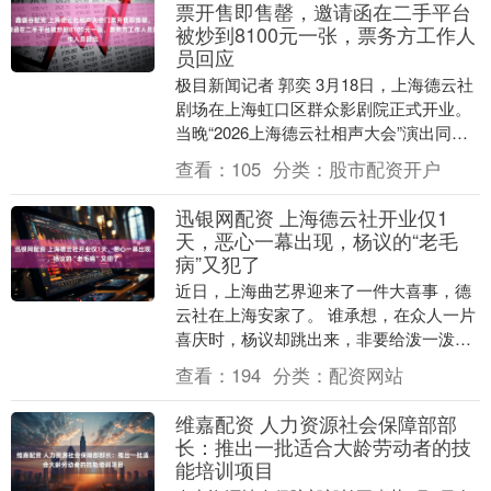
票开售即售罄，邀请函在二手平台
被炒到8100元一张，票务方工作人
员回应
极目新闻记者 郭奕 3月18日，上海德云社
剧场在上海虹口区群众影剧院正式开业。
当晚“2026上海德云社相声大会”演出同步
开启。相声大会将连演九场，持续到3月
查看：
105
分类：
股市配资开户
22....
迅银网配资 上海德云社开业仅1
天，恶心一幕出现，杨议的“老毛
病”又犯了
近日，上海曲艺界迎来了一件大喜事，德
云社在上海安家了。 谁承想，在众人一片
喜庆时，杨议却跳出来，非要给泼一泼冷
水。 3月18日，德云社上海分社正式开
查看：
194
分类：
配资网站
业。 这次开....
维嘉配资 人力资源社会保障部部
长：推出一批适合大龄劳动者的技
能培训项目