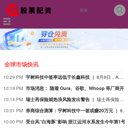
全球市场快讯
10:29 PM
宇树科技中签率远低于长鑫科技
8月9日，A股“人形机器人第一股”宇树科技8月10日将在科创板正式开启申购。考虑到宇树科技本次发行流通盘规模较小，又叠加“第一股”的题材光环，多家券商综合测算显示，其预计中签率在万分之二至万分之三之间，远低于长鑫科技0.47%的中签率水平。数据显示，2026年以来A股新股上市首日平均涨幅高达276.04%，若以此测算，中一签宇树科技账面盈利有望突破20万元；若对标年内科创板新股首日466.61%的平均涨幅，单签盈利可达35.18万元。 (21财经)
10:19 PM
市场消息： 随着 Oura、谷歌、Whoop 等厂商开启可穿戴设备新时代，苹果正考虑对 Apple Watch 进行重大调整。今年的机型将主要聚焦性能，以及健康、健身追踪功能的优化，会推出 Ultra 4 以及 Series 12 版本。重大产品
10:14 PM
瑞士再保险就热浪风险发出警告
瑞士再保险首席执行官贝格尔（Andreas Berger）在接受瑞士《周日新苏黎世报》（NZZ am Sonntag）采访时表示：”热浪及其相关死亡人数的风险被低估了。”他补充说：”我们需要提高对由此产生的危险的认识。”贝格尔是在瑞士再保险公布2026年上半年净利润增长9%之后发表上述言论的，他表示现在断言超额死亡率将如何影响这家总部位于苏黎世的公司的财务数据还为时过早。
10:01 PM
券商综合测算：宇树科技中一签或赚20万元
8月10日，A股“人形机器人第一股”宇树科技（688836.SH）将在科创板正式开启申购。考虑到宇树科技本次发行流通盘规模较小，又叠加“第一股”的题材光环，多家券商综合测算显示，其预计中签率在万分之二至万分之三之间，远低于长鑫科技0.47%的中签率水平。数据显示，2026年以来A股新股上市首日平均涨幅高达276.04%，若以此测算，中一签宇树科技账面盈利有望突破20万元；若对标年内科创板新股首日466.61%的平均涨幅，单签盈利可达35.18万元。（21世纪经济报道）
10:00 PM
受台风“白海豚”影响 浙江运