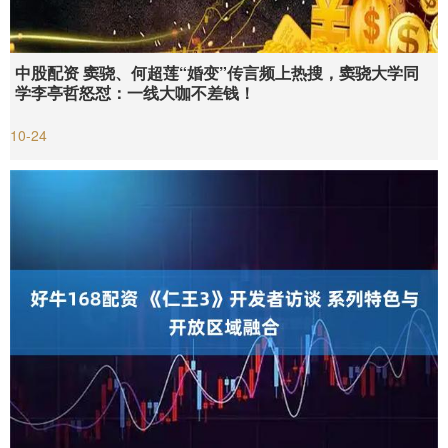
中股配资 窦骁、何超莲“婚变”传言频上热搜，窦骁大学同
学李亭哲怒怼：一线大咖不差钱！
10-24