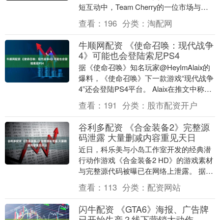
短互动中，Team Cherry的一位市场与发
行负责人以一种极其隐晦的方式回应了粉
查看：
196
分类：
淘配网
丝关于....
牛顺网配资 《使命召唤：现代战争
4》可能也会登陆索尼PS4
据《使命召唤》知名玩家@HeyImAlaix的
爆料，《使命召唤》下一款游戏“现代战争
4”还会登陆PS4平台。 Alaix在推文中称
《使命召唤：现代战争4》正在索....
查看：
191
分类：
股市配资开户
谷利多配资 《合金装备2》完整源
码泄露 大量删减内容重见天日
近日，科乐美与小岛工作室开发的经典潜
行动作游戏《合金装备2 HD》的游戏素材
与完整源代码被曝已在网络上泄露。 据多
位知名MOD制作者在社交媒体上确认，此
查看：
113
分类：
配资网站
次泄露的....
闪牛配资 《GTA6》海报、广告牌
已开始生产？线下营销大动作