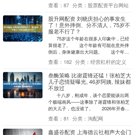
的有男友 Mathew、年幼的女儿以及 7 个
查看：
87
分类：
股票配资平台网站
月....
股升网配资 刘晓庆担心的事发生
了！意外摔倒、分不清人，75岁不
服老不行了？
75岁这个年龄在很多人印象中，已经
算很老了。 这个年龄有可能在意外摔
倒后，身体健康出大问题。 这个年龄
最容易脑袋不清，犯老....
查看：
182
分类：
经营杠杆的定义
叁酶策略 比谢霆锋还猛！张柏芝大
儿子恋情疑曝光, 46岁阿姨, 辣妹都
不放过
十八岁，刚成年，谈个恋爱能谈出两
个极端画风——这事除了谢霆锋和张柏芝
的大儿子，也没谁了。 2026年开春，
谢振轩又上热搜了。这次不是因....
查看：
81
分类：
淘配网
鑫盛谷配资 上海德云社相声大会门