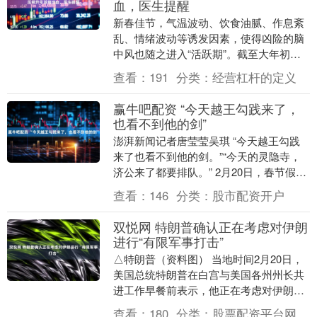
血，医生提醒
新春佳节，气温波动、饮食油腻、作息紊
乱、情绪波动等诱发因素，使得凶险的脑
中风也随之进入“活跃期”。截至大年初
三，浙江省人民医院两院区长假前5天共救
查看：
191
分类：
经营杠杆的定义
治脑中风20多....
赢牛吧配资 “今天越王勾践来了，
也看不到他的剑”
澎湃新闻记者唐莹莹吴琪 “今天越王勾践
来了也看不到他的剑。”“今天的灵隐寺，
济公来了都要排队。” 2月20日，春节假期
第6天，全国各地景区仍旧“人山人海”，网
查看：
146
分类：
股市配资开户
友....
双悦网 特朗普确认正在考虑对伊朗
进行“有限军事打击”
△特朗普（资料图） 当地时间2月20日，
美国总统特朗普在白宫与美国各州州长共
进工作早餐前表示，他正在考虑对伊朗进
行“初步的有限军事打击”，以迫使伊朗接
查看：
180
分类：
股票配资平台网