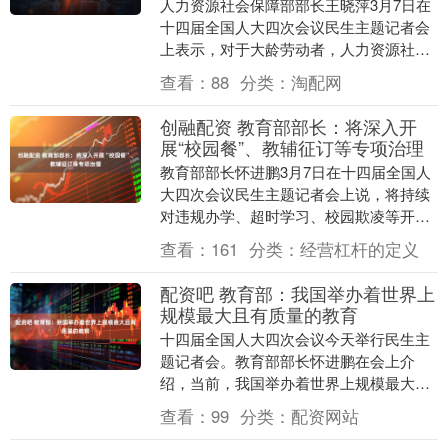
人力资源社会保障部部长王晓萍3月7日在
十四届全国人大四次会议民生主题记者会
上表示，对于大龄劳动者，人力资源社会
保障部将推出一批适合他们的技能培训项
查看：
88
分类：
淘配网
目，深化劳务协....
创融配资 教育部部长：将深入开
展“校园餐”、教辅征订等专项治理
教育部部长怀进鹏3月7日在十四届全国人
大四次会议民生主题记者会上说，将持续
对违规办学、超时学习、校园欺凌等开展
清理整治，深入开展“校园餐”、教辅征订
查看：
161
分类：
经营杠杆的定义
等专项治理。....
配资吧 教育部：我国举办着世界上
规模最大且有质量的教育
十四届全国人大四次会议今天举行民生主
题记者会。教育部部长怀进鹏在会上介
绍，当前，我国举办着世界上规模最大且
有质量的教育。 第一，总体情况。目前我
查看：
99
分类：
配资网站
国有各级各类学校....